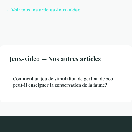
← Voir tous les articles Jeux-video
Jeux-video — Nos autres articles
Comment un jeu de simulation de gestion de zoo
peut-il enseigner la conservation de la faune?