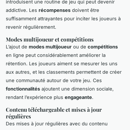
introduisent une routine de jeu qui peut devenir
addictive. Les
récompenses
doivent être
suffisamment attrayantes pour inciter les joueurs à
revenir régulièrement.
Modes multijoueur et compétitions
L’ajout de
modes multijoueur
ou de
compétitions
en ligne peut considérablement améliorer la
rétention. Les joueurs aiment se mesurer les uns
aux autres, et les classements permettent de créer
une communauté autour de votre jeu. Ces
fonctionnalités
ajoutent une dimension sociale,
rendant l’expérience plus
engageante
.
Contenu téléchargeable et mises à jour
régulières
Des mises à jour régulières avec du contenu