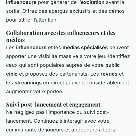
influenceurs
pour générer de l’
excitation
avant la
sortie. Offrez des aperçus exclusifs et des démos
pour attirer l’attention.
Collaboration avec des influenceurs et des
médias
Les
influenceurs
et les
médias spécialisés
peuvent
apporter une visibilité massive à votre jeu. Identifiez
ceux qui sont populaires auprès de votre
public
cible
et proposez des partenariats. Les
revues
et
les
streamings
en direct peuvent considérablement
augmenter votre portée.
Suivi post-lancement et engagement
Ne négligez pas l’importance du suivi post-
lancement. Continuez à interagir avec votre
communauté de joueurs et à répondre à leurs