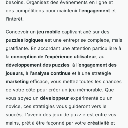
besoins. Organisez des événements en ligne et
des compétitions pour maintenir l’
engagement
et
l’intérêt.
Concevoir un
jeu mobile
captivant axé sur des
puzzles logiques
est une entreprise complexe, mais
gratifiante. En accordant une attention particulière à
la
conception de l’expérience utilisateur
, au
développement des puzzles
, à l’
engagement des
joueurs
, à l’
analyse continue
et à une stratégie
marketing
efficace, vous mettez toutes les chances
de votre côté pour créer un jeu mémorable. Que
vous soyez un
développeur
expérimenté ou un
novice, ces stratégies vous guideront vers le
succès. L’avenir des jeux de puzzle est entre vos
mains, prêt à être façonné par votre
créativité
et