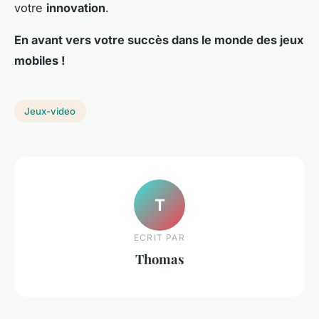
votre
innovation
.
En avant vers votre succès dans le monde des jeux
mobiles !
Jeux-video
T
ECRIT PAR
Thomas