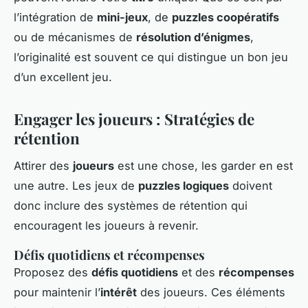
l’intégration de
mini-jeux
, de
puzzles coopératifs
ou de mécanismes de
résolution d’énigmes
,
l’originalité est souvent ce qui distingue un bon jeu
d’un excellent jeu.
Engager les joueurs : Stratégies de
rétention
Attirer des
joueurs
est une chose, les garder en est
une autre. Les jeux de
puzzles logiques
doivent
donc inclure des systèmes de rétention qui
encouragent les joueurs à revenir.
Défis quotidiens et récompenses
Proposez des
défis quotidiens
et des
récompenses
pour maintenir l’
intérêt
des joueurs. Ces éléments