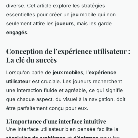
diverse. Cet article explore les stratégies
essentielles pour créer un
jeu
mobile qui non
seulement attire les
joueurs
, mais les garde
engagés
.
Conception de l’expérience utilisateur :
La clé du succès
Lorsqu’on parle de
jeux mobiles
, l’
expérience
utilisateur
est cruciale. Les joueurs recherchent
une interaction fluide et agréable, ce qui signifie
que chaque aspect, du visuel à la navigation, doit
être parfaitement conçu pour eux.
L’importance d’une interface intuitive
Une interface utilisateur bien pensée facilite la
résolution de problèmes
et
d’énigmes
pour les